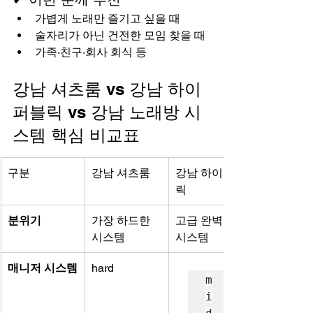
가볍게 노래만 즐기고 싶을 때
술자리가 아닌 건전한 모임 찾을 때
가족·친구·회사 회식 등
강남 셔츠룸 vs 강남 하이
퍼블릭 vs 강남 노래방 시
스템 핵심 비교표
구분
강남 셔츠룸
강남 하이퍼블
릭
분위기
가장 하드한 
고급 완벽한 
시스템
시스템
매니저 시스템
hard
m
i