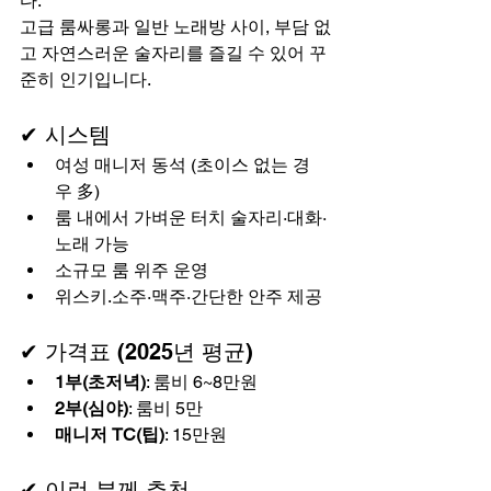
다. 
고급 룸싸롱과 일반 노래방 사이, 부담 없
고 자연스러운 술자리를 즐길 수 있어 꾸
준히 인기입니다.
✔ 시스템
여성 매니저 동석 (초이스 없는 경
우 多)
룸 내에서 가벼운 터치 술자리·대화·
노래 가능
소규모 룸 위주 운영
위스키.소주·맥주·간단한 안주 제공
✔ 가격표 (2025년 평균)
1부(초저녁)
: 룸비 6~8만원
2부(심야)
: 룸비 5만
매니저 TC(팁)
: 15만원
✔ 이런 분께 추천