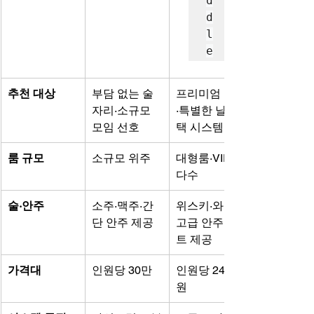
d
d
l
e
추천 대상
부담 없는 술
프리미엄 유흥
자리·소규모 
·특별한 날·선
모임 선호
택 시스템
룸 규모
소규모 위주
대형룸·VIP룸 
다수
술·안주
소주·맥주·간
위스키·와인·
단 안주 제공
고급 안주 세
트 제공
가격대
인원당 30만
인원당 24만
원