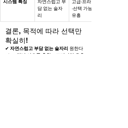
시스템 특징
자연스럽고 부
고급·프라이빗
담 없는 술자
·선택 가능한 
리
유흥
결론, 목적에 따라 선택만 
확실히!
✔ 
자연스럽고 부담 없는 술자리
 원한다
면 → 
강남 셔츠룸 추천
✔ 
프리미엄 유흥·
고급스러운 분위기
 원한다면 → 
강남 하
이퍼블릭 추천
✔ 
가벼운 노래·친구·가족 
모임
 원한다면 → 
강남 노래방 추천
정확한 시스템과 가격을 알고 방문하면, 
강남에서의 밤이 더욱 만족스럽고 실패 
없는 시간이 될 것입니다.
마무리
이번 글을 통해 
강남 셔츠룸 vs 강남 하이
퍼블릭 vs 강남 노래방 시스템을 완벽 비